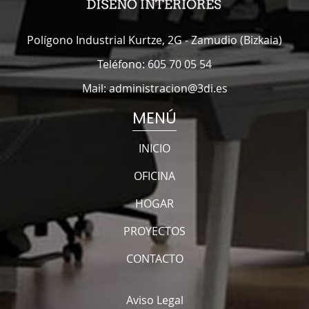
Polígono Industrial Kurtze, 2G
-
Zamudio
(
Bizkaia
)
Teléfono:
605 70 05 54
Mail:
administracion@3di.es
MENÚ
INICIO
OFICINA
HOGAR
PROYECTOS
CONTACTO
Aviso Legal